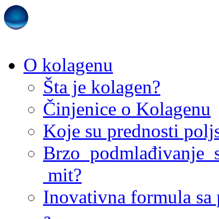
O kolagenu
Šta je kolagen?
Činjenice o Kolagenu
Koje su prednosti pol
Brzo podmlađivanje s
mit?
Inovativna formula sa
a