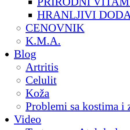
PRIRODNI VITAM
HRANLJIVI DOD
CENOVNIK
K.M.A.
Blog
Artritis
Celulit
Koža
Problemi sa kostima i
Video