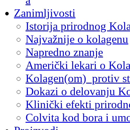
Zanimljivosti
Istorija prirodnog Kol
Najvažnije o kolagenu
Napredno znanje
Američki lekari o Kol
Kolagen(om) protiv st
Dokazi o delovanju K
Klinički efekti prirod
Colvita kod bora i um