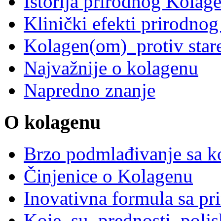
Istorija prirodnog Kolag
Klinički efekti prirodnog
Kolagen(om) protiv star
Najvažnije o kolagenu
Napredno znanje
O kolagenu
Brzo podmlađivanje sa ko
Činjenice o Kolagenu
Inovativna formula sa p
Koje su prednosti polj