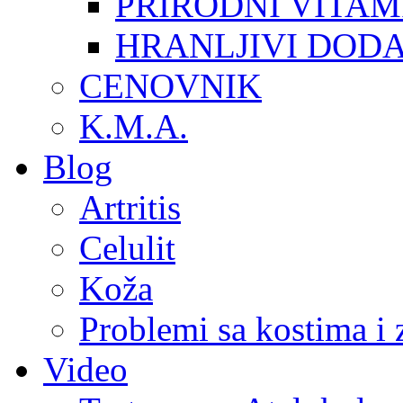
PRIRODNI VITAM
HRANLJIVI DOD
CENOVNIK
K.M.A.
Blog
Artritis
Celulit
Koža
Problemi sa kostima i
Video