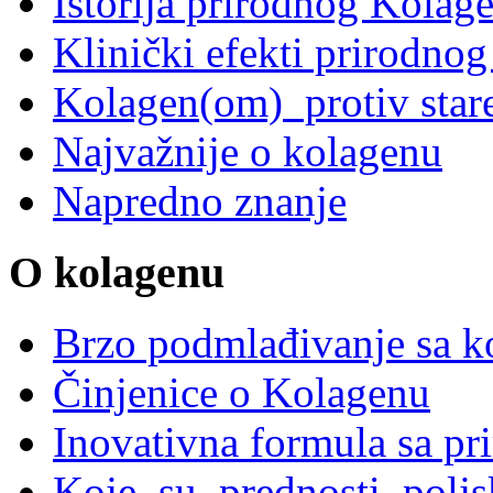
Istorija prirodnog Kolag
Klinički efekti prirodnog
Kolagen(om) protiv star
Najvažnije o kolagenu
Napredno znanje
O kolagenu
Brzo podmlađivanje sa ko
Činjenice o Kolagenu
Inovativna formula sa p
Koje su prednosti polj