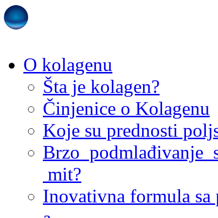
O kolagenu
Šta je kolagen?
Činjenice o Kolagenu
Koje su prednosti pol
Brzo podmlađivanje s
mit?
Inovativna formula sa
a