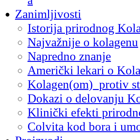
Zanimljivosti
Istorija prirodnog Kol
Najvažnije o kolagenu
Napredno znanje
Američki lekari o Kol
Kolagen(om) protiv st
Dokazi o delovanju K
Klinički efekti prirod
Colvita kod bora i um